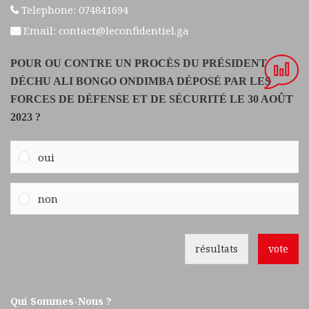
Telephone: 074841694
Email: contact@leconfidentiel.ga
POUR OU CONTRE UN PROCÈS DU PRÉSIDENT
DÉCHU ALI BONGO ONDIMBA DÉPOSÉ PAR LES
FORCES DE DÉFENSE ET DE SÉCURITÉ LE 30 AOÛT
2023 ?
oui
non
résultats
vote
Qui Sommes-Nous ?