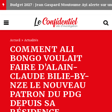
Accueil
Actualités
COMMENT ALI
BONGO VOULAIT
FAIRE D’ALAIN-
CLAUDE BILIE-BY-
NZE LE NOUVEAU
PATRON DU PDG
DEPUIS SA