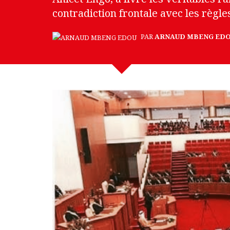
contradiction frontale avec les règ
PAR
ARNAUD MBENG ED