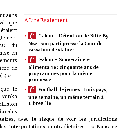
ait sans
A Lire Egalement
evé que
étaient
Gabon – Détention de Bilie-By-
lement
Nze : son parti presse la Cour de
BAC du
cassation de statuer
mise en
Gabon – Souveraineté
sements
alimentaire : cinquante ans de
ière de
programmes pour la même
(…) »
promesse
 que le
Football de jeunes : trois pays,
 Minko
une semaine, un même terrain à
Libreville
lision
ionales
ires, avec le risque de voir les juridictions
es interprétations contradictoires : « Nous ne