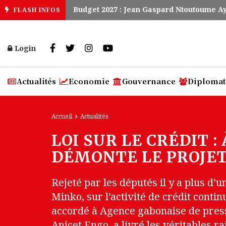
Nouveau sélectionneur des Panthères : 
Budget 2027 : Jean Gaspard Ntoutoume A
FLASH INFOS
Login
Actualités
Economie
Gouvernance
Diplomat
Accueil
Actualités
LOI SUR LE CRÉDIT 
DÉMONTE LE PROJET
Rejeté par les députés il y a plus d’
Minko, sur l’activité de crédit cont
accordé à Agence gabonaise de presse
Anicet Engo, a livré les véritables r