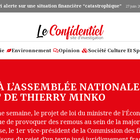
Darneau Essia Ndong dénonce une diversion de la FEGAFOOT
yi alerte sur une situation financière “catastrophique”
27 ju
ie
Environnement
Opinion
Société Culture Et Sp
: À L’ASSEMBLÉE NATIONAL
 DE THIERRY MINKO
une semaine, le projet de loi du ministre de l’Éc
inue de provoquer des remous au sein de la majo
, le 1er vice-président de la Commission des f
aisons du rejet d’un texte jugé juridiquement fr