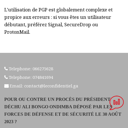
L’utilisation de PGP est globalement complexe et
propice aux erreurs : si vous êtes un utilisateur
débutant, préférez Signal, SecureDrop ou
ProtonMail.
Telephone: 066275628
Telephone: 074841694
Email: contact@leconfidentiel.ga
POUR OU CONTRE UN PROCÈS DU PRÉSIDENT
DÉCHU ALI BONGO ONDIMBA DÉPOSÉ PAR LES
FORCES DE DÉFENSE ET DE SÉCURITÉ LE 30 AOÛT
2023 ?