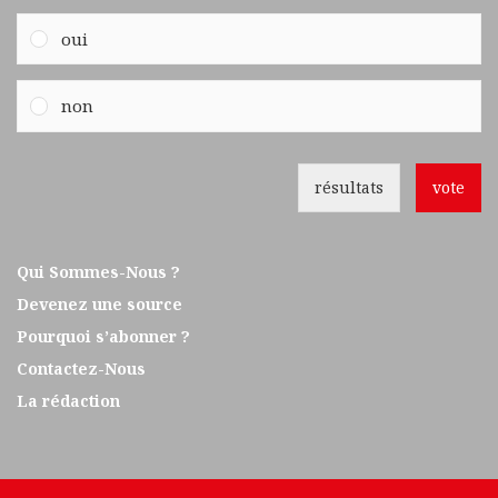
oui
non
résultats
vote
Qui Sommes-Nous ?
Devenez une source
Pourquoi s’abonner ?
Contactez-Nous
La rédaction