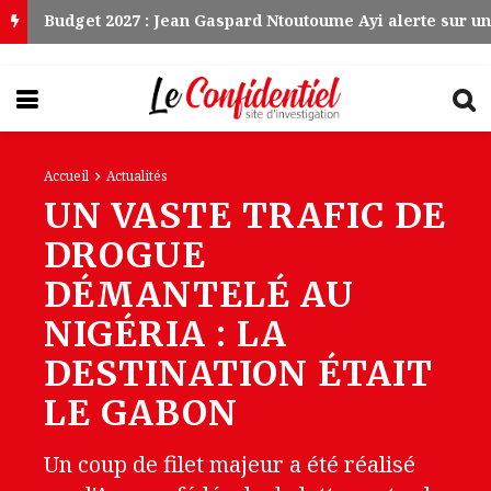
Accueil
Actualités
UN VASTE TRAFIC DE
DROGUE
DÉMANTELÉ AU
NIGÉRIA : LA
DESTINATION ÉTAIT
LE GABON
Un coup de filet majeur a été réalisé