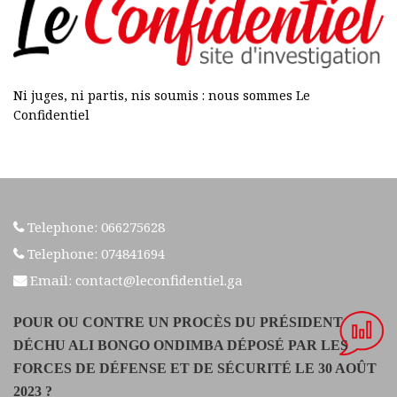
Ni juges, ni partis, nis soumis : nous sommes Le
Confidentiel
Telephone: 066275628
Telephone: 074841694
Email: contact@leconfidentiel.ga
POUR OU CONTRE UN PROCÈS DU PRÉSIDENT
DÉCHU ALI BONGO ONDIMBA DÉPOSÉ PAR LES
FORCES DE DÉFENSE ET DE SÉCURITÉ LE 30 AOÛT
2023 ?