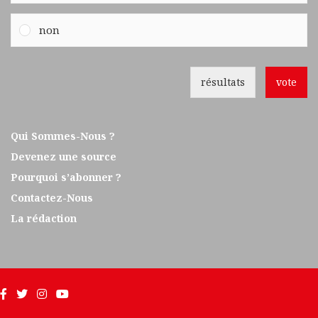
non
résultats
vote
Qui Sommes-Nous ?
Devenez une source
Pourquoi s’abonner ?
Contactez-Nous
La rédaction