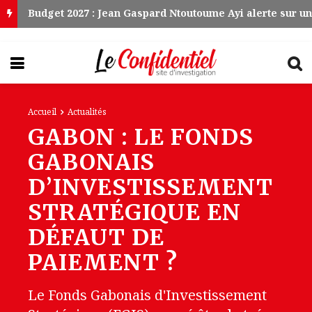
Accueil
Actualités
GABON : LE FONDS
GABONAIS
D’INVESTISSEMENT
STRATÉGIQUE EN
DÉFAUT DE
PAIEMENT ?
Le Fonds Gabonais d'Investissement