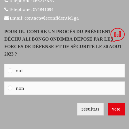
Telephone: 066275628
Telephone: 074841694
Email: contact@leconfidentiel.ga
POUR OU CONTRE UN PROCÈS DU PRÉSIDENT
DÉCHU ALI BONGO ONDIMBA DÉPOSÉ PAR LES
FORCES DE DÉFENSE ET DE SÉCURITÉ LE 30 AOÛT
2023 ?
oui
non
résultats
vote