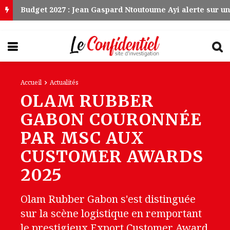
Accueil
Actualités
OLAM RUBBER
GABON COURONNÉE
PAR MSC AUX
CUSTOMER AWARDS
2025
Olam Rubber Gabon s'est distinguée
sur la scène logistique en remportant
le prestigieux Export Customer Award