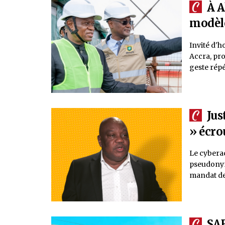
À A
modèle
Invité d'h
Accra, pro
geste répé
Jus
» écro
Le cybera
pseudonym
mandat de 
SA