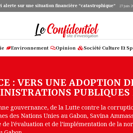
 alerte sur une situation financière “catastrophique”
27 juin 
ie
Environnement
Opinion
Société Culture Et Sp
 : VERS UNE ADOPTION D
MINISTRATIONS PUBLIQUES 
nne gouvernance, de la Lutte contre la corrupti
èmes des Nations Unies au Gabon, Savina Ammas
e de l’évaluation et de l’implémentation de la n
au Gabon.