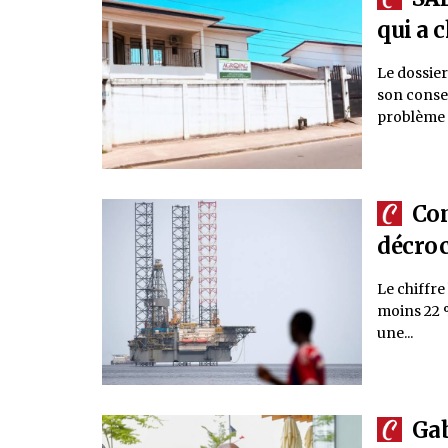
qui a 
Le dossie
son consei
problème t
Com
décroc
Le chiffre
moins 22 %
une...
Gab