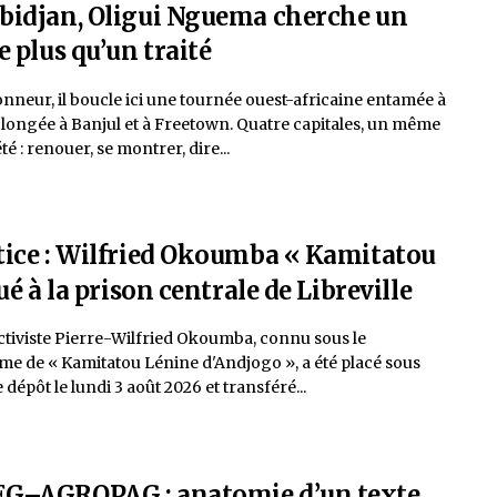
bidjan, Oligui Nguema cherche un
 plus qu’un traité
onneur, il boucle ici une tournée ouest-africaine entamée à
longée à Banjul et à Freetown. Quatre capitales, un même
té : renouer, se montrer, dire...
tice : Wilfried Okoumba « Kamitatou
ué à la prison centrale de Libreville
ctiviste Pierre-Wilfried Okoumba, connu sous le
e de « Kamitatou Lénine d'Andjogo », a été placé sous
dépôt le lundi 3 août 2026 et transféré...
EG–AGROPAG : anatomie d’un texte