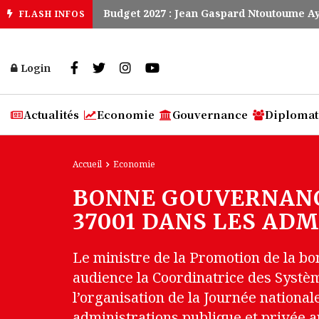
Budget 2027 : Jean Gaspard Ntoutoume Ayi
FLASH INFOS
Login
Actualités
Economie
Gouvernance
Diplomat
Accueil
Economie
BONNE GOUVERNANCE
37001 DANS LES AD
Le ministre de la Promotion de la bo
audience la Coordinatrice des Syst
l’organisation de la Journée national
administrations publique et privée 