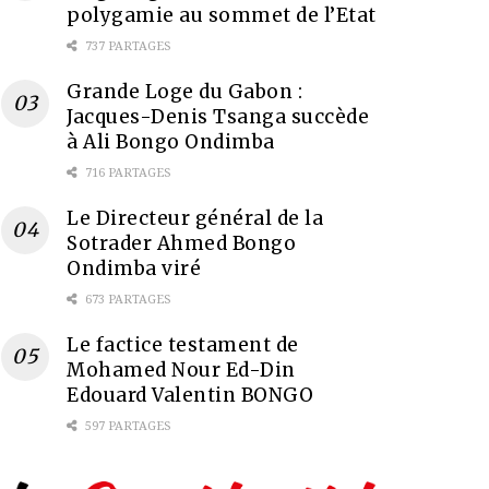
polygamie au sommet de l’Etat
737 PARTAGES
Grande Loge du Gabon :
Jacques-Denis Tsanga succède
à Ali Bongo Ondimba
716 PARTAGES
Le Directeur général de la
Sotrader Ahmed Bongo
Ondimba viré
673 PARTAGES
Le factice testament de
Mohamed Nour Ed-Din
Edouard Valentin BONGO
597 PARTAGES