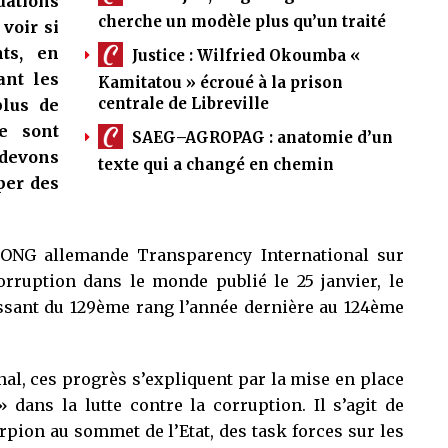
uations
cherche un modèle plus qu’un traité
voir si
nts, en
Justice : Wilfried Okoumba «
ant les
Kamitatou » écroué à la prison
centrale de Libreville
lus de
Ce sont
SAEG–AGROPAG : anatomie d’un
 devons
texte qui a changé en chemin
per des
’ONG allemande Transparency International sur
orruption dans le monde publié le 25 janvier, le
ssant du 129ème rang l’année dernière au 124ème
al, ces progrès s’expliquent par la mise en place
 dans la lutte contre la corruption. Il s’agit de
rpion au sommet de l’Etat, des task forces sur les