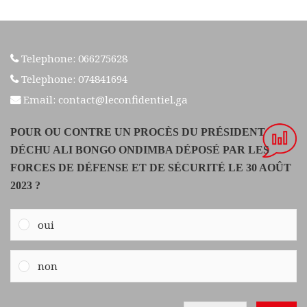
Telephone: 066275628
Telephone: 074841694
Email: contact@leconfidentiel.ga
POUR OU CONTRE UN PROCÈS DU PRÉSIDENT
DÉCHU ALI BONGO ONDIMBA DÉPOSÉ PAR LES
FORCES DE DÉFENSE ET DE SÉCURITÉ LE 30 AOÛT
2023 ?
oui
non