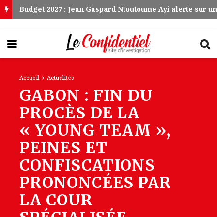
Accueil
Actualités
GABON : FIN DU
PROCÈS DE LA
« YOUNG TEAM »,
PEINES ET
CONFISCATIONS
PRONONCÉES PAR
LA COUR