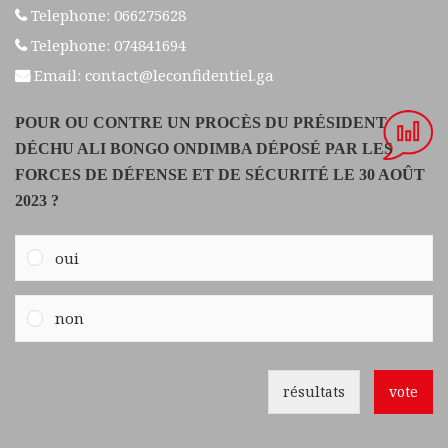
Telephone: 066275628
Telephone: 074841694
Email: contact@leconfidentiel.ga
POUR OU CONTRE UN PROCÈS DU PRÉSIDENT
DÉCHU ALI BONGO ONDIMBA DÉPOSÉ PAR LES
FORCES DE DÉFENSE ET DE SÉCURITÉ LE 30 AOÛT
2023 ?
oui
non
résultats
vote