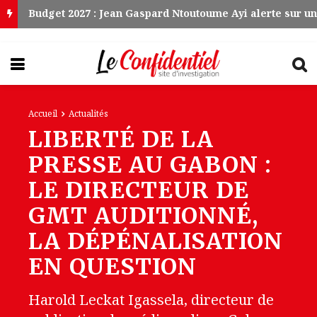
Accueil
Actualités
LIBERTÉ DE LA
PRESSE AU GABON :
LE DIRECTEUR DE
GMT AUDITIONNÉ,
LA DÉPÉNALISATION
EN QUESTION
Harold Leckat Igassela, directeur de