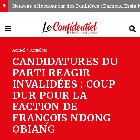
Accueil
Actualités
CANDIDATURES DU
PARTI REAGIR
INVALIDÉES : COUP
DUR POUR LA
FACTION DE
FRANÇOIS NDONG
OBIANG