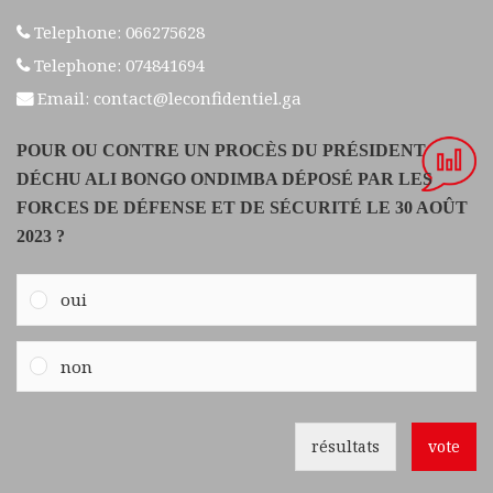
Telephone: 066275628
Telephone: 074841694
Email: contact@leconfidentiel.ga
POUR OU CONTRE UN PROCÈS DU PRÉSIDENT
DÉCHU ALI BONGO ONDIMBA DÉPOSÉ PAR LES
FORCES DE DÉFENSE ET DE SÉCURITÉ LE 30 AOÛT
2023 ?
oui
non
résultats
vote